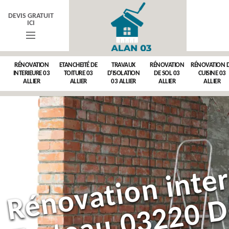
DEVIS GRATUIT
ICI
RÉNOVATION
ETANCHEITÉ DE
TRAVAUX
RÉNOVATION
RÉNOVATION 
INTERIEURE 03
TOITURE 03
D'ISOLATION
DE SOL 03
CUISINE 03
ALLIER
ALLIER
03 ALLIER
ALLIER
ALLIER