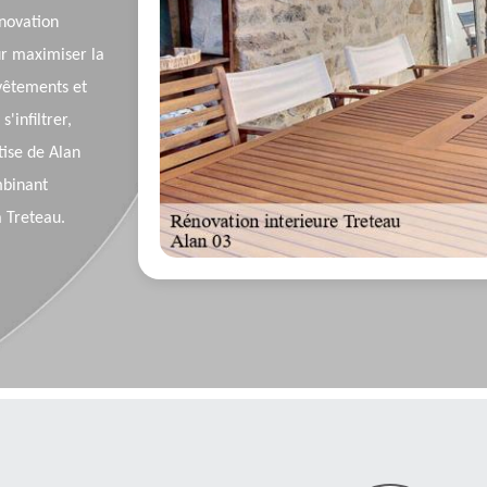
novation
ur maximiser la
evêtements et
'infiltrer,
tise de Alan
mbinant
à Treteau.