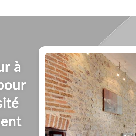
ur à
 pour
ité
ment