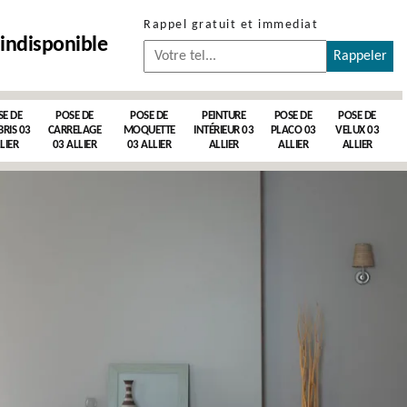
Rappel gratuit et immediat
indisponible
SE DE
POSE DE
POSE DE
PEINTURE
POSE DE
POSE DE
RIS 03
CARRELAGE
MOQUETTE
INTÉRIEUR 03
PLACO 03
VELUX 03
LIER
03 ALLIER
03 ALLIER
ALLIER
ALLIER
ALLIER