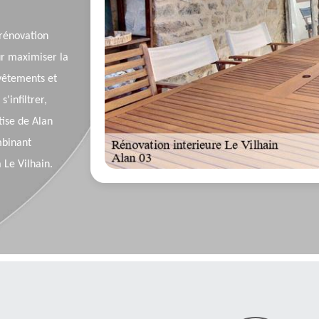
 rénovation
ur maximiser la
evêtements et
'infiltrer,
tise de Alan
mbinant
 Le Vilhain.