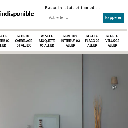
Rappel gratuit et immediat
indisponible
SE DE
POSE DE
POSE DE
PEINTURE
POSE DE
POSE DE
RIS 03
CARRELAGE
MOQUETTE
INTÉRIEUR 03
PLACO 03
VELUX 03
LIER
03 ALLIER
03 ALLIER
ALLIER
ALLIER
ALLIER