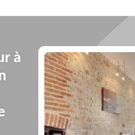
ur à
en
e