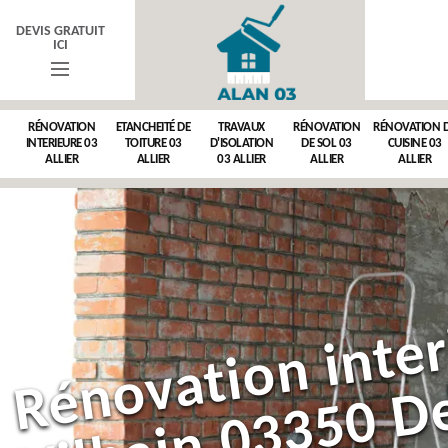
DEVIS GRATUIT
ICI
RÉNOVATION
ETANCHEITÉ DE
TRAVAUX
RÉNOVATION
RÉNOVATION 
INTERIEURE 03
TOITURE 03
D'ISOLATION
DE SOL 03
CUISINE 03
ALLIER
ALLIER
03 ALLIER
ALLIER
ALLIER