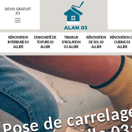
DEVIS GRATUIT
ICI
RÉNOVATION
ETANCHEITÉ DE
TRAVAUX
RÉNOVATION
RÉNOVATION 
INTERIEURE 03
TOITURE 03
D'ISOLATION
DE SOL 03
CUISINE 03
ALLIER
ALLIER
03 ALLIER
ALLIER
ALLIER