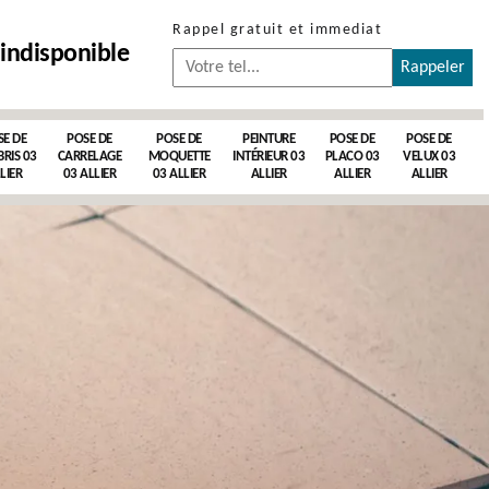
Rappel gratuit et immediat
indisponible
SE DE
POSE DE
POSE DE
PEINTURE
POSE DE
POSE DE
RIS 03
CARRELAGE
MOQUETTE
INTÉRIEUR 03
PLACO 03
VELUX 03
LIER
03 ALLIER
03 ALLIER
ALLIER
ALLIER
ALLIER