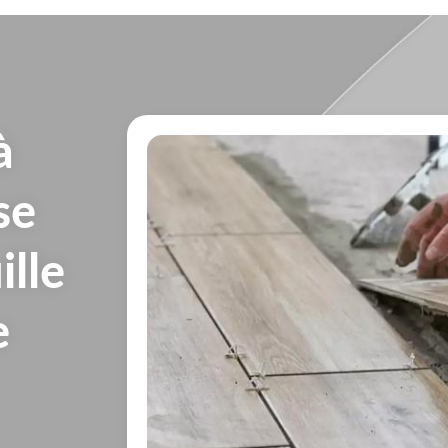
à
se
ille
e